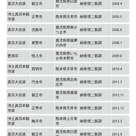
鹿児島県日置
真宗大谷派
願立寺
納骨壇ご新調
2004.4
市
浄土真宗本願
正専寺
熊本県天草市
納骨壇ご新調
2005.5
寺派
鹿児島県南さ
真宗大谷派
洗願寺
納骨壇ご新調
2006.6
つま市
鹿児島県薩摩
真宗大谷派
東聖寺
納骨壇ご新調
2008.7
川内市
鹿児島県いち
曹洞宗
悟入寺
納骨壇ご新調
2009.8
き串木野市
浄土真宗本願
西明寺
熊本県天草市
納骨壇ご新調
2010.4
寺派
鹿児島県志布
真宗大谷派
円光寺
納骨壇ご新調
2011.7
志市
鹿児島県鹿屋
真宗大谷派
最正寺
納骨壇ご新調
2012.11
市
浄土真宗本願
正専寺
熊本県天草市
納骨壇ご新調
2012.12
寺派
浄土真宗本願
熊本県上天草
梅月寺
納骨壇ご新調
2012.3
寺派
市
鹿児島県日置
真宗大谷派
願立寺
納骨壇ご新調
2012.9