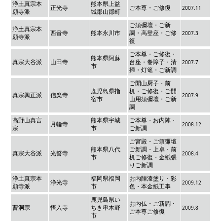
浄土真宗本
熊本県上益
正光寺
ご本尊・ご修復
2007.11
願寺派
城郡山郡町
ご須彌壇・ご新
浄土真宗本
西音寺
熊本永川市
調・高登座・ご修
2007.3
願寺派
復
ご本尊・ご修復・
熊本県阿蘇
真宗大谷派
山田寺
台座・巻障子・清
2007.7
市
掃・灯篭・ご新調
ご開山厨子・前
鹿児島県指
机・ご修復・ご開
真宗興正派
信楽寺
2007.9
宿市
山用須彌壇・ご新
調
高野山真言
熊本県宇城
ご本尊・お内陣・
月輪寺
2008.12
宗
市
ご新調
ご宮殿・ご須彌壇
熊本県八代
ご新調・上卓・前
真宗大谷派
光誓寺
2008.4
市
机ご修復・金紙張
りご新調
浄土真宗本
福岡県福岡
お内陣漆塗り・彩
浄光寺
2009.12
願寺派
市
色・本金紙工事
鹿児島県い
お内仏・ご新調・
曹洞宗
悟入寺
ちき串木野
2009.8
ご本尊ご修復
市