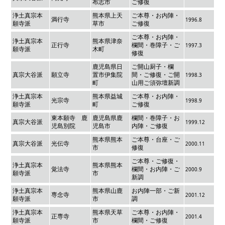
布志市
ご修復
浄土真宗本
熊本県上天
ご本尊・お内陣・
満行寺
1996.8
願寺派
草市
ご修復
ご本尊・お内陣・
浄土真宗本
熊本県津奈
正行寺
欄間・巻障子・ご
1997.3
願寺派
木町
修復
鹿児島県日
ご開山厨子・欄
真宗大谷派
願立寺
置市伊集院
間・ご修復・ご開
1998.3
町
山用ご須弥壇新調
浄土真宗本
熊本県益城
ご本尊・お内陣・
光宗寺
1998.9
願寺派
町
ご修復
東本願寺 鹿
鹿児島県鹿
欄間・巻障子・お
真宗大谷派
1999.12
児島別院
児島市
内陣・ご修復
熊本県熊本
ご本尊・台座・ご
真宗大谷派
光伝寺
2000.11
市
修復
ご本尊・ご修復・
浄土真宗本
熊本県熊本
覚法寺
欄間・お内陣・ご
2000.9
願寺派
市
新調
浄土真宗本
熊本県山鹿
お内陣一部・ご新
専念寺
2001.12
願寺派
市
調
浄土真宗本
熊本県天草
ご本尊・お内陣・
正専寺
2001.4
願寺派
市
欄間・ご修復