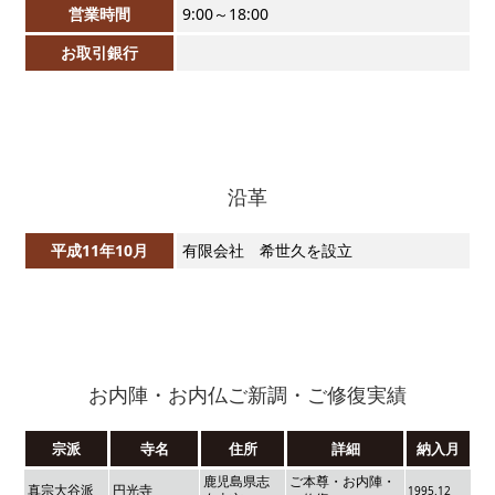
営業時間
9:00～18:00
お取引銀行
沿革
平成11年10月
有限会社 希世久を設立
お内陣・お内仏ご新調・ご修復実績
宗派
寺名
住所
詳細
納入月
鹿児島県志
ご本尊・お内陣・
真宗大谷派
円光寺
1995.12