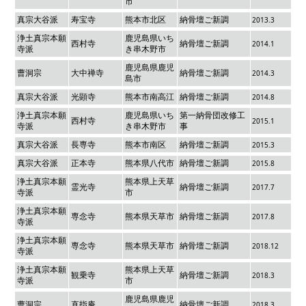
市
真宗大谷派
寿宝寺
熊本市北区
納骨壇ご新調
2013.3
浄土真宗本願
鹿児島県いち
西村寺
納骨壇ご新調
2014.1
寺派
き串木野市
鹿児島県鹿児
曹洞宗
大中禅寺
納骨壇ご新調
2014.3
島市
真宗大谷派
光顕寺
熊本市南高江
納骨壇ご新調
2014.8
浄土真宗本願
鹿児島県いち
第一納骨団改修工
西村寺
2015.1
寺派
き串木野市
事
真宗大谷派
長専寺
熊本市南区
納骨壇ご新調
2015.3
真宗大谷派
正本寺
熊本県八代市
納骨壇ご新調
2015.8
浄土真宗本願
熊本県上天草
霊光寺
納骨壇ご新調
2017.7
寺派
市
浄土真宗本願
専念寺
熊本県天草市
納骨壇ご新調
2017.8
寺派
浄土真宗本願
専念寺
熊本県天草市
納骨壇ご新調
2018.12
寺派
浄土真宗本願
熊本県上天草
観乗寺
納骨壇ご新調
2018.3
寺派
市
鹿児島県鹿児
曹洞宗
直指庵
納骨壇ご新調
2018.3