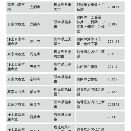
高野山真言
鹿児島県奄
阿弥陀如来像・ご
光明寺
2010.11
宗
美市
新調
お内陣・ご荘厳・
熊本県熊本
仏具・ご新調・ご
真宗大谷派
光顕寺
2010.7
市
本尊・欄間・ご修
復
浄土真宗本
熊本県上天
お内陣漆塗り工
満行寺
2011.11
願寺派
草市
事・色絵工事
鹿児島県志
納骨壇お内仏ご新
真宗大谷派
円光寺
2011.5
布志市
調
浄土真宗本
熊本県天草
専念寺
お内陣ご修復
2011.7
願寺派
市
熊本県熊本
真宗大谷派
定得寺
お内陣ご修復
2012.7
市
鹿児島県日
納骨堂お内陣ご新
真宗大谷派
願立寺
2012.8
置市
調
熊本県熊本
納骨堂お内仏ご新
真宗大谷派
長専寺
2013.12
市
調
浄土真宗本
熊本県天草
西真寺
2013.5
願寺派
市
鹿児島県い
浄土真宗本
納骨堂お内仏ご新