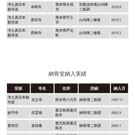
浄土真宗本
熊本県水俣
宮殿須弥壇お内陣
本昭寺
2018.8
願寺派
市
ご新調
浄土真宗本
熊本県宇土
善宗寺
お内陣ご修復
2019.1
願寺派
市
浄土真宗本
熊本県芦北
西林寺
お内陣ご修復
2019.2
願寺派
町
納骨堂納入実績
宗派
寺名
住所
詳細
納入月
浄土真宗本願
光立寺
熊本県八代市
納骨壇ご新調
1997.11
寺派
鹿児島県鹿児
妙円寺
武霊廟
納骨壇ご新調
2002.9
島市
鹿児島県鹿児
曹洞宗
直指庵
納骨壇ご新調
2003.1
島市