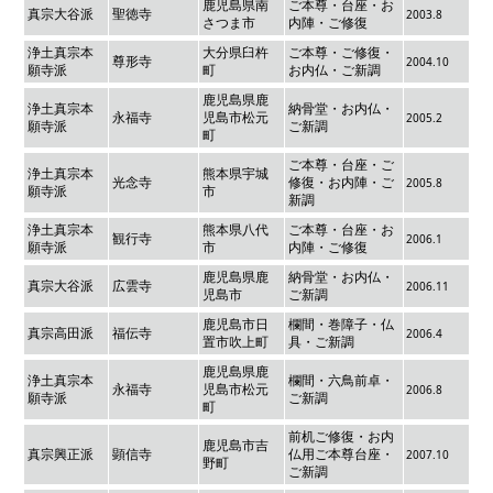
鹿児島県南
ご本尊・台座・お
真宗大谷派
聖徳寺
2003.8
さつま市
内陣・ご修復
浄土真宗本
大分県臼杵
ご本尊・ご修復・
尊形寺
2004.10
願寺派
町
お内仏・ご新調
鹿児島県鹿
浄土真宗本
納骨堂・お内仏・
永福寺
児島市松元
2005.2
願寺派
ご新調
町
ご本尊・台座・ご
浄土真宗本
熊本県宇城
光念寺
修復・お内陣・ご
2005.8
願寺派
市
新調
浄土真宗本
熊本県八代
ご本尊・台座・お
観行寺
2006.1
願寺派
市
内陣・ご修復
鹿児島県鹿
納骨堂・お内仏・
真宗大谷派
広雲寺
2006.11
児島市
ご新調
鹿児島市日
欄間・巻障子・仏
真宗高田派
福伝寺
2006.4
置市吹上町
具・ご新調
鹿児島県鹿
浄土真宗本
欄間・六鳥前卓・
永福寺
児島市松元
2006.8
願寺派
ご新調
町
前机ご修復・お内
鹿児島市吉
真宗興正派
顕信寺
仏用ご本尊台座・
2007.10
野町
ご新調