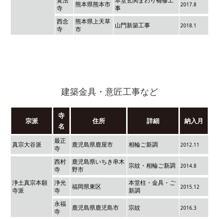
覚法
本堂玄関まわり補修工
熊本県熊本市
2017.8
寺
事
西念
熊本県上天草
山門新築工事
2018.1
寺
市
建築金具・意匠工事など
寺
宗派
住所
詳細
納入月
名
最正
真宗大谷派
鹿児島県鹿屋市
相輪ご新調
2012.11
寺
西村
鹿児島県いちき串木
宗紋・相輪ご新調
2014.8
寺
野市
浄土真宗本願
浄光
本堂柱・金具・ご
福岡県東区
2015.12
寺派
寺
新調
永福
鹿児島県鹿児島市
宗紋
2016.3
寺