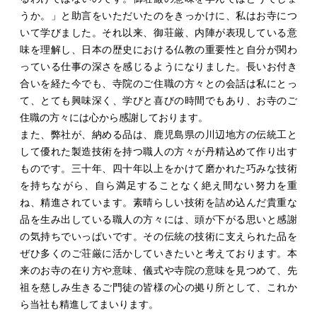
うか。」と助言をいただいたのをきっかけに、私はお寺につ
いて学びました。それ以来、御荘厳、内陣が表現している意
味を理解し、日本の歴史における仏教の重要性と自分が関わ
っている仕事の深さを感じるようになりました。長いお付き
合いを経た今でも、寺院のご住職の方々との会話は私にとっ
て、とても興味深く、学びと喜びの時間でもあり、お寺のご
住職の方々には心から感謝しております。
また、弊社が、納める品は、鹿児島県の川辺地方の伝統工と
して優れた製造技術を持つ職人の方々が丹精込めて作り出す
ものです。三十年、四十年以上をかけて磨かれた巧みな技術
を持ちながら、自ら満足することなく絶え間ない努力を重
ね、精進されています。素晴らしい技術を詰め込んだ貴重な
品を生み出している職人の方々には、頭が下がる思いと感謝
の気持ちでいっぱいです。その伝統の技術に支えられた品を
ぜひ多くのご荘厳に活かしていきたいと考えております。本
来のお寺の在り方や意味、儀式や寺院の意味を見つめて、先
祖を慈しみ生きるご門徒の皆様の心の拠り所として、これか
ら当社も精進してまいります。