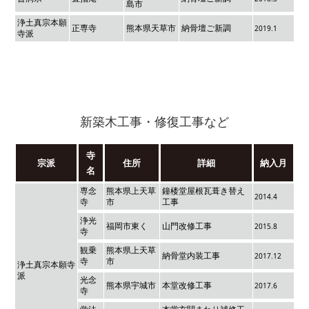
島市
浄土真宗本願
正専寺
熊本県天草市
納骨壇ご新調
2019.1
寺派
新築木工事・修復工事など
寺
宗派
住所
詳細
納入月
名
専念
熊本県上天草
鐘楼堂屋根瓦葺き替え
2014.4
寺
市
工事
浄光
福岡市東く
山門改修工事
2015.8
寺
観乗
熊本県上天草
納骨堂内装工事
2017.12
寺
市
浄土真宗本願寺
派
光念
熊本県宇城市
本堂改修工事
2017.6
寺