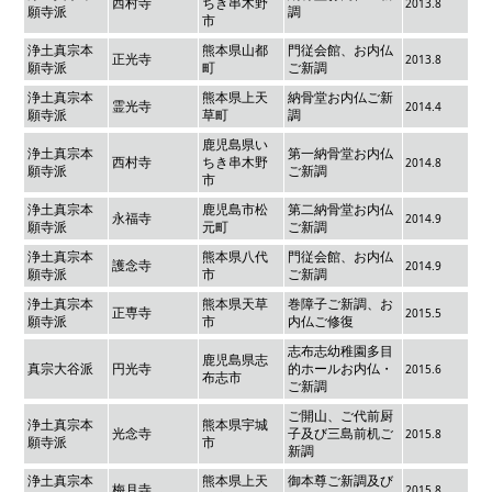
西村寺
ちき串木野
2013.8
願寺派
調
市
浄土真宗本
熊本県山都
門従会館、お内仏
正光寺
2013.8
願寺派
町
ご新調
浄土真宗本
熊本県上天
納骨堂お内仏ご新
霊光寺
2014.4
願寺派
草町
調
鹿児島県い
浄土真宗本
第一納骨堂お内仏
西村寺
ちき串木野
2014.8
願寺派
ご新調
市
浄土真宗本
鹿児島市松
第二納骨堂お内仏
永福寺
2014.9
願寺派
元町
ご新調
浄土真宗本
熊本県八代
門従会館、お内仏
護念寺
2014.9
願寺派
市
ご新調
浄土真宗本
熊本県天草
巻障子ご新調、お
正専寺
2015.5
願寺派
市
内仏ご修復
志布志幼稚園多目
鹿児島県志
真宗大谷派
円光寺
的ホールお内仏・
2015.6
布志市
ご新調
ご開山、ご代前厨
浄土真宗本
熊本県宇城
光念寺
子及び三島前机ご
2015.8
願寺派
市
新調
浄土真宗本
熊本県上天
御本尊ご新調及び
梅月寺
2015.8