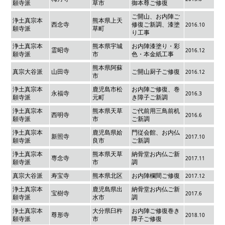
願寺派
草市
御本尊ご修復
ご開山、お内陣ご
浄土真宗本
熊本県上天
西念寺
修復ご新調、漆塗
2016.10
願寺派
草町
り工事
浄土真宗本
熊本県宇城
お内陣漆塗り・彩
霊昭寺
2016.12
願寺派
市
色・本金紙工事
熊本県阿蘇
真宗大谷派
山田寺
ご開山厨子ご修復
2016.12
市
浄土真宗本
鹿児島市松
お内陣ご修復、巻
永福寺
2016.3
願寺派
元町
き障子ご新調
浄土真宗本
熊本県天草
ご代前用三鳥前机
西明寺
2016.6
願寺派
市
ご新調
浄土真宗本
鹿児島県姶
門従会館、お内仏
新照寺
2017.10
願寺派
良市
ご新調
浄土真宗本
熊本県天草
納骨堂お内仏ご新
専念寺
2017.11
願寺派
市
調
真宗大谷派
寿宝寺
熊本県北区
お内陣欄間ご修復
2017.12
浄土真宗本
鹿児島県出
納骨堂お内仏ご新
宝樹寺
2017.6
願寺派
水市
調
浄土真宗本
大分県臼杵
お内陣ご修復巻き
尊形寺
2018.10
願寺派
市
障子ご修復