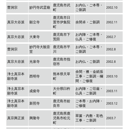
鹿児島市武
お内仏・ご本尊・
曹洞宗
妙円寺武霊廟
2002.10
町
ご新調
鹿児島市日
真宗大谷派
願立寺
置市伊集院
余間卓・ご新調
2002.11
町
鹿児島市下
お内陣・ご本尊・
真宗大谷派
大東寺
2002.7
荒田
仏具・ご修復
妙円寺大観音
鹿児島市平
お内仏・ご本尊・
曹洞宗
2002.8
堂
川
ご新調
鹿児島市指
真宗大谷派
光泉寺
お内仏・ご新調
2002.8
宿市
余間・襖・金紙張
浄土真宗本
熊本県天草
西明寺
工事・ご新調・欄
2003.10
願寺派
町
間・ご修復
浄土真宗本
大分県臼杵
お内陣・ご荘厳・
成俊寺
2003.11
願寺派
町
仏具・ご新調
浄土真宗本
鹿児島市姶
ご本尊・お内陣・
新照寺
2003.12
願寺派
良市
ご修復
鹿児島県鹿
翠簾・内敷・彩色
真宗興正派
興隆寺
児島市松元
2003.7
工事・ご新調
町