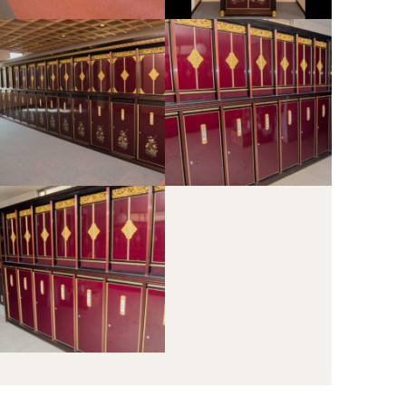
光顕寺（１）