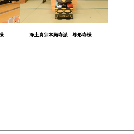
様
浄土真宗本願寺派 尊形寺様