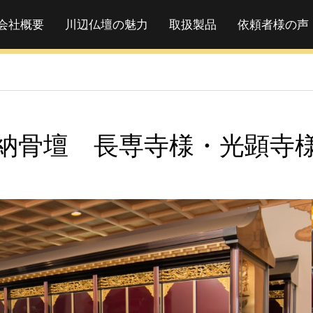
会社概要
川辺仏壇の魅力
取扱製品
依頼者様の声
納骨壇 長専寺様・光顕寺