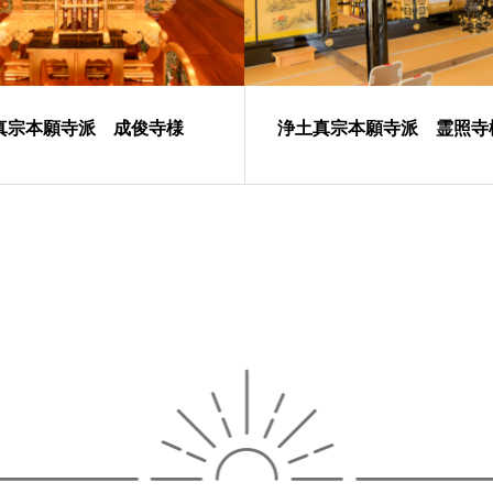
真宗本願寺派 成俊寺様
浄土真宗本願寺派 霊照寺