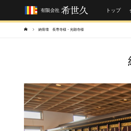
トップ
納骨壇 長専寺様・光顕寺様