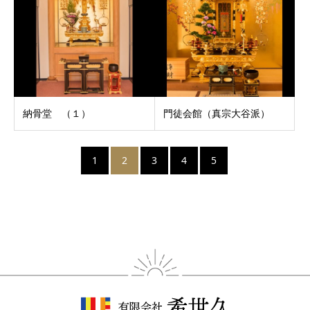
納骨堂 （１）
門徒会館（真宗大谷派）
1
2
3
4
5