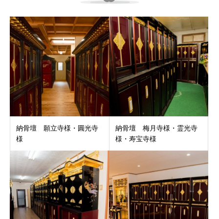
納骨壇 願立寺様・圓光寺
納骨壇 梅月寺様・霊光寺
様
様・寿宝寺様